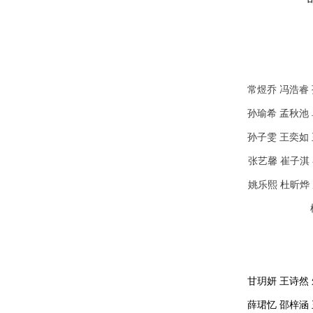
常煜乔 冯浩睿
孙瑜希 孟秋池
孙子雯 王奕如
张艺馨 崔子淇
姚乐熙 杜昕烨
甘玥妍 王诗然
薛珺忆 邵梓涵