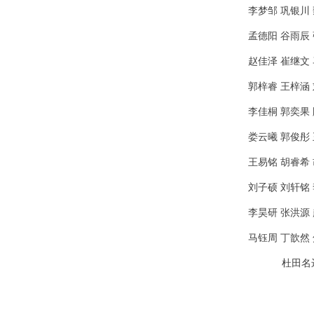
李梦邹 巩银川
孟德阳 谷雨辰
赵佳泽 崔继文
郭梓睿 王梓涵
李佳桐 郭奕果
娄云曦 郭俊彤
王易铭 胡睿希
刘子硕 刘轩铭
李昊研 张洪源
马钰周 丁歆然
杜田名