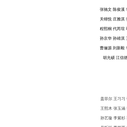
张驰文 陈俊溪 
关镕悦 庄雅淇 
程熙桐 代芮瑄 
孙京华 孙靖淇 
曹俪源 刘新毅 
胡允硕 江信德
盖菲尔 王习习
王熙木 张玉涵
孙艺璇 李紫杉