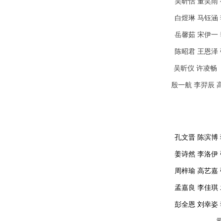
吴昕恬 董笑雨
白煜琳 马钰涵
岳馨茹 宋伊一
陈昭君 王恩泽
吴昕仪 许凌畅
殷一航 李羿辰 
孔文晋 陈滨博
姜诗然
李洛伊 
周梓瑜 高艺嘉
孟嘉良 李佳琪
彭全恩 刘幸姿