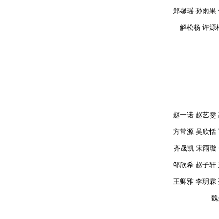
郑馨瑶 孙雨果
解松杨 许源
赵一诺 赵艺雯
方常源
吴欣恬 
齐晟凯
宋雨璇
邹欣希
赵子轩 
王卿雅 李玥霖
魏