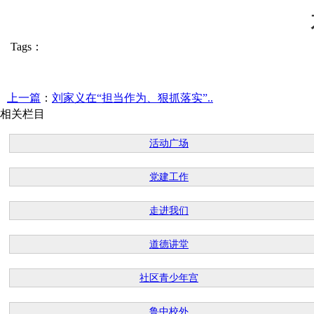
Tags：
上一篇
：
刘家义在“担当作为、狠抓落实”..
相关栏目
活动广场
党建工作
走进我们
道德讲堂
社区青少年宫
鲁中校外