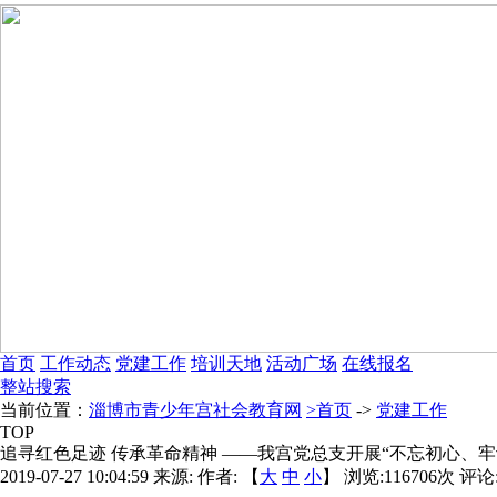
首页
工作动态
党建工作
培训天地
活动广场
在线报名
整站搜索
当前位置：
淄博市青少年宫社会教育网
>首页
->
党建工作
TOP
追寻红色足迹 传承革命精神 ——我宫党总支开展“不忘初心、牢
2019-07-27 10:04:59
来源:
作者: 【
大
中
小
】 浏览:
116706
次 评论