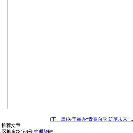
[
下一篇
]
关于举办“青春向党 筑梦未来” ..
推荐文章
博市张店区柳泉路166号
管理登陆