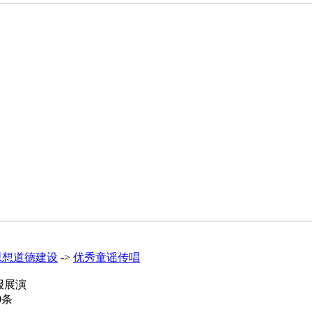
思想道德建设
->
优秀童谣传唱
报展演
0
条