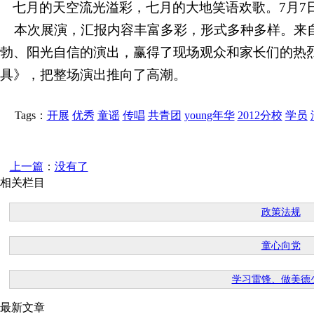
七月的天空流光溢彩，七月的大地笑语欢歌。7月7
本次展演，汇报内容丰富多彩，形式多种多样。来
勃、阳光自信的演出，赢得了现场观众和家长们的热
具》，把整场演出推向了高潮。
Tags：
开展
优秀
童谣
传唱
共青团
young年华
2012分校
学员
上一篇
：
没有了
相关栏目
政策法规
童心向党
学习雷锋、做美德
最新文章