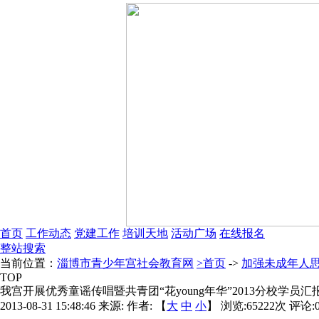
首页
工作动态
党建工作
培训天地
活动广场
在线报名
整站搜索
当前位置：
淄博市青少年宫社会教育网
>首页
->
加强未成年人
TOP
我宫开展优秀童谣传唱暨共青团“花young年华”2013分校学员汇
2013-08-31 15:48:46
来源:
作者: 【
大
中
小
】 浏览:
65222
次 评论: