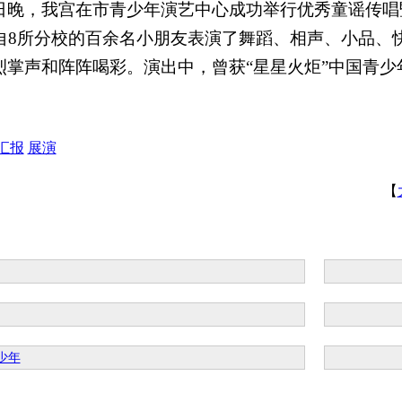
日
晚，我宫在市青少年演艺中心成功举行优秀童谣传唱暨共
自8
所分校的百余名小朋友表演了舞蹈、相声、小品、
烈掌声和阵阵喝彩。演出中，曾获“星星火炬
”中国青
汇报
展演
【
少年