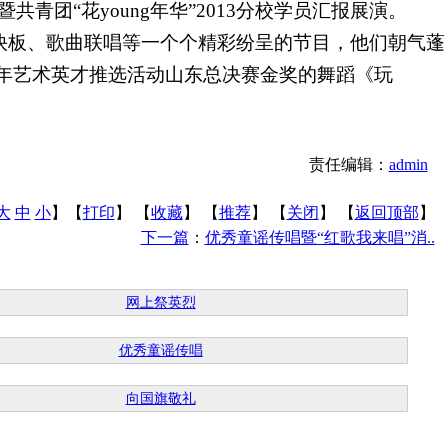
青团“花young年华”2013分校学员汇报展演。
快板、歌曲联唱等一个个精彩纷呈的节目，他们朝气蓬
少年艺术英才推选活动山东总决赛
金奖的舞蹈《玩
责任编辑：
admin
大
中
小
】【
打印
】
【
收藏
】 【
推荐
】 【
关闭
】 【
返回顶部
】
下一篇
：
优秀童谣传唱暨“红歌我来唱”消..
网上祭英烈
优秀童谣传唱
向国旗敬礼