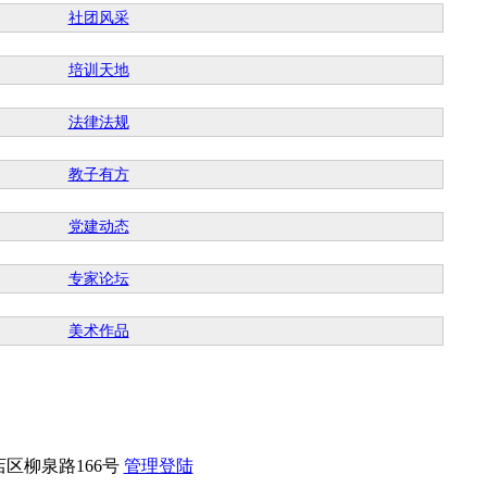
社团风采
培训天地
法律法规
教子有方
党建动态
专家论坛
美术作品
博市张店区柳泉路166号
管理登陆