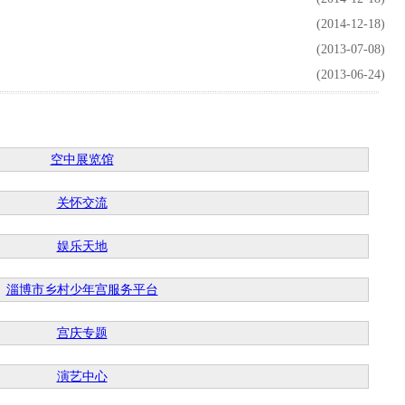
(2014-12-18)
(2013-07-08)
(2013-06-24)
空中展览馆
关怀交流
娱乐天地
淄博市乡村少年宫服务平台
宫庆专题
演艺中心