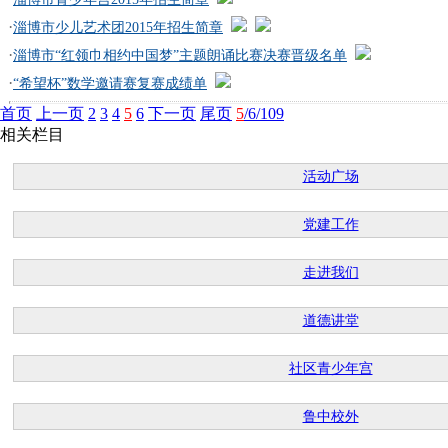
·
淄博市少儿艺术团2015年招生简章
·
淄博市“红领巾相约中国梦”主题朗诵比赛决赛晋级名单
·
“希望杯”数学邀请赛复赛成绩单
首页
上一页
2
3
4
5
6
下一页
尾页
5
/6/109
相关栏目
活动广场
党建工作
走进我们
道德讲堂
社区青少年宫
鲁中校外