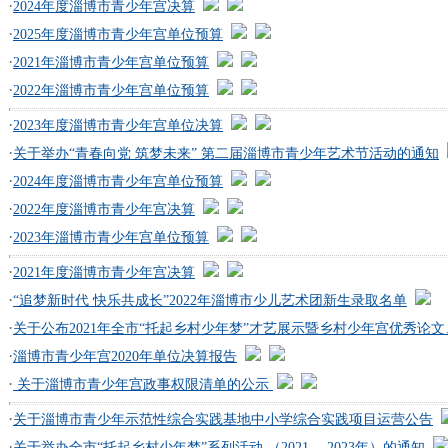
·
2024年度淄博市青少年宫决算
·
2025年度淄博市青少年宫单位预算
·
2021年淄博市青少年宫单位预算
·
2022年淄博市青少年宫单位预算
·
2023年度淄博市青少年宫单位决算
·
关于举办“青春向党 筑梦未来” 第二届淄博市青少年艺术节活动的通知
·
2024年度淄博市青少年宫单位预算
·
2022年度淄博市青少年宫决算
·
2023年淄博市青少年宫单位预算
·
2021年度淄博市青少年宫决算
·
“追梦新时代 快乐共成长”2022年淄博市少儿艺术团新生录取名单
·
关于公布2021年全市“托起乡村少年梦”才艺展示暨乡村少年宫优秀论文、
·
淄博市青少年宫2020年单位决算报告
·
关于淄博市青少年宫政事权限清单的公示
·
关于淄博市青少年示范性综合实践基地中小学综合实践项目运营公告
·
关于举办全市“托起乡村少年梦”系列活动 （2021— 2023年）的通知